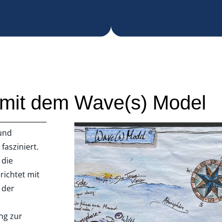
mit dem Wave(s) Model
 und
fasziniert.
 die
richtet mit
 der
ng zur