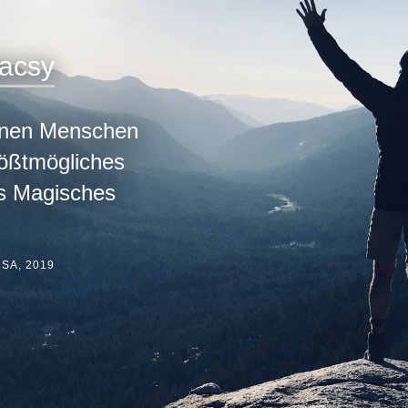
dacsy
elnen Menschen
rößtmögliches
as Magisches
 USA, 2019