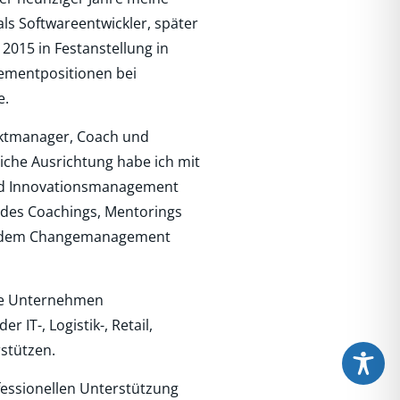
als Softwareentwickler, später
 2015 in Festanstellung in
ementpositionen bei
e.
jektmanager, Coach und
liche Ausrichtung habe ich mit
und Innovationsmanagement
 des Coachings, Mentorings
nd dem Changemanagement
ute Unternehmen
IT-, Logistik-, Retail,
stützen.
fessionellen Unterstützung