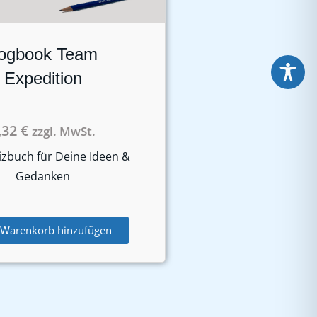
ogbook Team
Expedition
,32
€
zzgl. MwSt.
izbuch für Deine Ideen &
Gedanken
Warenkorb hinzufügen