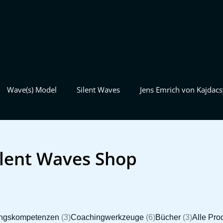
Wave(s) Model
Silent Waves
Jens Emrich von Kajdacs
ilent Waves Shop
ngskompetenzen
(3)
Coachingwerkzeuge
(6)
Bücher
(3)
Alle Pro