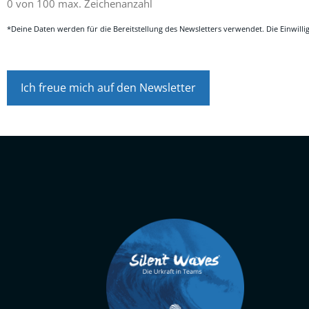
0 von 100 max. Zeichenanzahl
Nachname
*
*
*Deine Daten werden für die Bereitstellung des Newsletters verwendet. Die Einwill
CAPTCHA