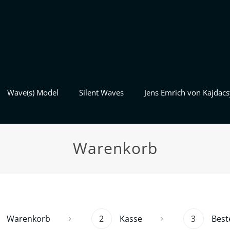
Wave(s) Model
Silent Waves
Jens Emrich von Kajdacs
Warenkorb
Warenkorb
2
Kasse
3
Best